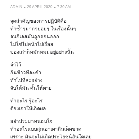
-
-
ADMIN
29 APRIL 2020
7:30 AM
จุดสำคัญของการปฏิบัติคือ
ทำซ้ำๆมากๆบ่อยๆ ในเรื่องนั้นๆ
จนกิเลสมันถูกถอนออก
ไม่ใช่ไปหน้าไปเรื่อย
ของเก่าก็หมักหมมอยู่อย่างนั้น
จำไว้
กินข้าวทีละคำ
ทำไปทีละอย่าง
จับให้มั่น คั้นให้ตาย
ทำอะไร รู้อะไร
ต้องเอาให้เกิดผล
อย่าประมาทนอนใจ
ทำอะไรแบบสุกเอาเผากินเด็ดขาด
เพราะ มันจะไม่เกิดประโยชน์อันใดเลย